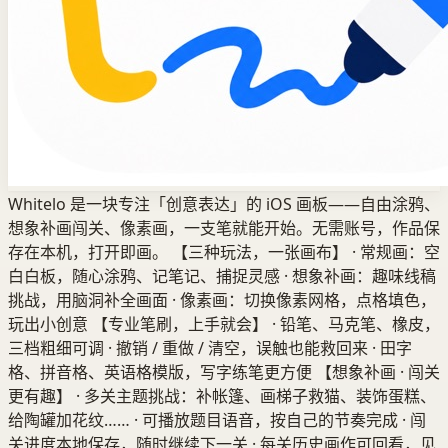
Whitelo 是一块专注「创意表达」的 iOS 画板——自由涂鸦、
想象补画闯关、像素画，一支笔就能开始。无需账号，作品保
存在本机，打开即画。 【三种玩法，一张画布】 · 常规画：空
白白板，随心涂鸦、记笔记、捕捉灵感 · 想象补画：趣味线稿
挑战，用脑洞补全画面 · 像素画：切换像素网格，点格填色，
玩出小创意 【专业笔刷，上手就会】 · 铅笔、马克笔、橡皮，
三档粗细可调 · 撤销 / 重做 / 清空，误触也能救回来 · 田字
格、拼音格、英语格模版，写字练笔更方便 【想象补画 · 闯关
更有趣】 · 多关主题挑战：补帐篷、画梯子救猫、装饰蛋糕、
给陶罐加花纹…… · 可播放题目语音，按自己的节奏完成 · 闯
关进度本地保存，随时继续下一关 · 每关历史画作可回看，见