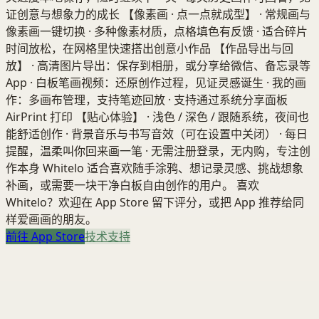
证创意与想象力的成长 【像素画 · 点一点就成型】 · 常规画与
像素画一键切换 · 多种像素材质，点格填色有反馈 · 适合碎片
时间放松，在网格里快速搭出创意小作品 【作品导出与回
放】 · 高清图片导出：保存到相册，或分享给微信、备忘录等
App · 白板笔画视频：还原创作过程，见证灵感诞生 · 我的画
作：多画布管理，支持笔迹回放 · 支持通过系统分享面板
AirPrint 打印 【贴心体验】 · 浅色 / 深色 / 跟随系统，夜间也
能舒适创作 · 背景音乐与书写音效（可在设置中关闭） · 每日
提醒，温柔叫你回来画一笔 · 无需注册登录，无内购，专注创
作本身 Whitelo 适合喜欢随手涂鸦、想记录灵感、挑战想象
补画，或需要一块干净白板自由创作的用户。 喜欢
Whitelo？欢迎在 App Store 留下评分，或把 App 推荐给同
样爱画画的朋友。
前往 App Store
技术支持