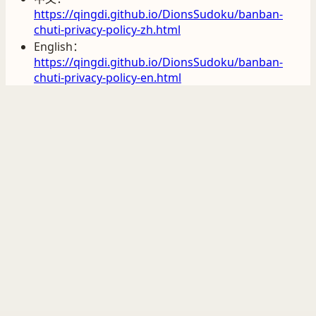
https://qingdi.github.io/DionsSudoku/banban-
chuti-privacy-policy-zh.html
English：
https://qingdi.github.io/DionsSudoku/banban-
chuti-privacy-policy-en.html